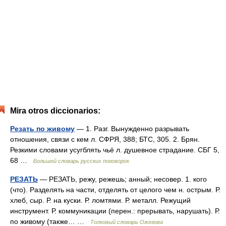
Mira otros diccionarios:
Резать по живому
— 1. Разг. Вынужденно разрывать
отношения, связи с кем л. СФРЯ, 388; БТС, 305. 2. Брян.
Резкими словами усугблять чьё л. душевное страдание. СБГ 5,
68 …
Большой словарь русских поговорок
РЕЗАТЬ
— РЕЗАТЬ, режу, режешь; анный; несовер. 1. кого
(что). Разделять на части, отделять от целого чем н. острым. Р.
хлеб, сыр. Р. на куски. Р. ломтями. Р. металл. Режущий
инструмент. Р. коммуникации (перен.: прерывать, нарушать). Р.
по живому (также… …
Толковый словарь Ожегова