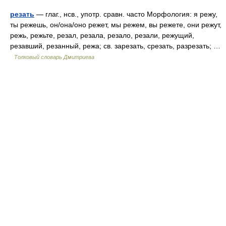
резать
— глаг., нсв., употр. сравн. часто Морфология: я режу,
ты режешь, он/она/оно режет, мы режем, вы режете, они режут,
режь, режьте, резал, резала, резало, резали, режущий,
резавший, резанный, режа; св. зарезать, срезать, разрезать; …
Толковый словарь Дмитриева