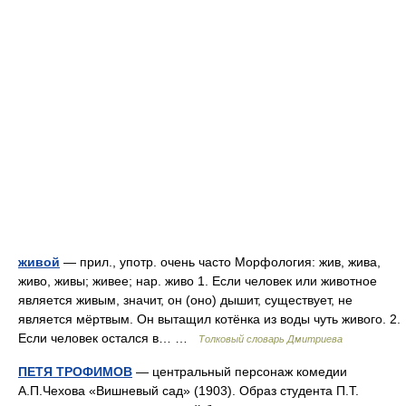
живой
— прил., употр. очень часто Морфология: жив, жива,
живо, живы; живее; нар. живо 1. Если человек или животное
является живым, значит, он (оно) дышит, существует, не
является мёртвым. Он вытащил котёнка из воды чуть живого. 2.
Если человек остался в… …
Толковый словарь Дмитриева
ПЕТЯ ТРОФИМОВ
— центральный персонаж комедии
А.П.Чехова «Вишневый сад» (1903). Образ студента П.Т.