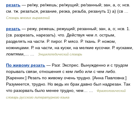
резать
— ре/жу, ре/жешь; ре/жущий; ре/занный; зан, а, о; нсв.
см. тж. резаться, резание, резка, резьба, резануть 1) а) (св …
Словарь многих выражений
резать
— режу, режешь; режущий; резанный; зан, а, о; нсв. 1.
(св. разрезать, нарезать). что. Действуя чем л. острым,
разделять на части. Р. пирог. Р. мясо. Р. ткань. Р. ножом,
ножницами. Р. на части, на куски, на мелкие кусочки. Р. кусками,
ломтями,… …
Энциклопедический словарь
По живому резать
— Разг. Экспрес. Вынужденно и с трудом
порывать связи, отношения с кем либо или с чем либо.
[Каренин:] Резать по живому очень трудно. [Анна Павловна:]
Разумеется, трудно. Но ведь их брак давно был надрезан. Так
что разорвать было менее трудно, чем… …
Фразеологический
словарь русского литературного языка